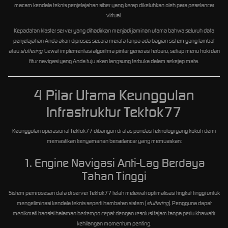
macam kendala teknis penjelajahan siber yang kerap dikeluhkan oleh para peselancar
virtual.
Kepadatan klaster server yang dihadirkan menjadi jaminan utama bahwa seluruh data
penjelajahan Anda akan diproses secara merata tanpa ada bagian sistem yang lambat
atau
stuttering
. Lewat implementasi algoritma pintar generasi terbaru, setiap menu hoki dan
fitur navigasi yang Anda tuju akan langsung terbuka dalam sekejap mata.
4 Pilar Utama Keunggulan
Infrastruktur Tektok77
Keunggulan operasional Tektok77 dibangun di atas pondasi teknologi yang kokoh demi
memastikan kenyamanan berselancar yang memuaskan:
1. Engine Navigasi Anti-Lag Berdaya
Tahan Tinggi
Sistem pemrosesan data di server Tektok77 telah melewati optimalisasi tingkat tinggi untuk
mengeliminasi kendala teknis seperti hambatan sistem (
stuttering
). Pengguna dapat
menikmati transisi halaman bertempo cepat dengan resolusi tajam tanpa perlu khawatir
kehilangan momentum penting.