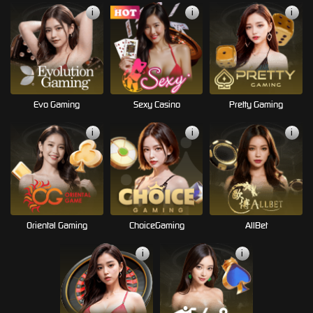
i
i
i
Evo Gaming
Sexy Casino
Pretty Gaming
i
i
i
Oriental Gaming
ChoiceGaming
AllBet
i
i