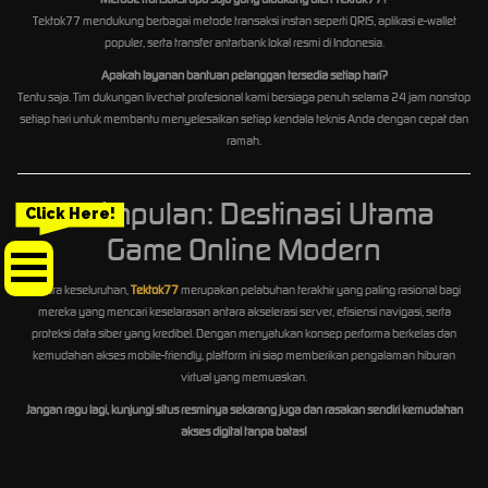
Tektok77 mendukung berbagai metode transaksi instan seperti QRIS, aplikasi e-wallet
populer, serta transfer antarbank lokal resmi di Indonesia.
Apakah layanan bantuan pelanggan tersedia setiap hari?
Tentu saja. Tim dukungan livechat profesional kami bersiaga penuh selama 24 jam nonstop
setiap hari untuk membantu menyelesaikan setiap kendala teknis Anda dengan cepat dan
ramah.
Kesimpulan: Destinasi Utama
Click Here!
Game Online Modern
Secara keseluruhan,
Tektok77
merupakan pelabuhan terakhir yang paling rasional bagi
mereka yang mencari keselarasan antara akselerasi server, efisiensi navigasi, serta
proteksi data siber yang kredibel. Dengan menyatukan konsep performa berkelas dan
kemudahan akses mobile-friendly, platform ini siap memberikan pengalaman hiburan
virtual yang memuaskan.
Jangan ragu lagi, kunjungi situs resminya sekarang juga dan rasakan sendiri kemudahan
akses digital tanpa batas!