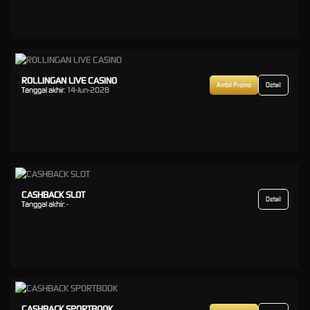
ROLLINGAN LIVE CASINO
Ambil Promo
Detail
Tanggal akhir:
14-Jun-2028
CASHBACK SLOT
Detail
Tanggal akhir:
-
CASHBACK SPORTBOOK