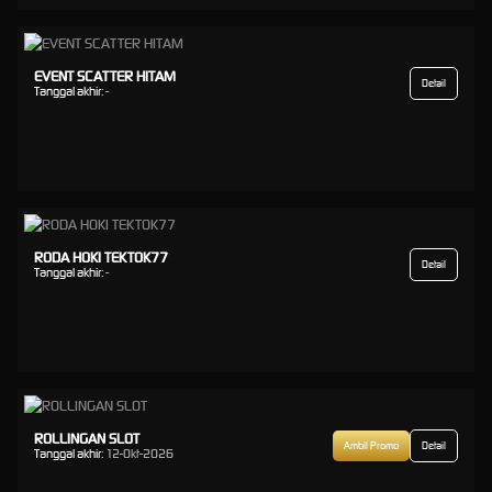
EVENT SCATTER HITAM
Detail
Tanggal akhir:
-
RODA HOKI TEKTOK77
Detail
Tanggal akhir:
-
ROLLINGAN SLOT
Ambil Promo
Detail
Tanggal akhir:
12-Okt-2026