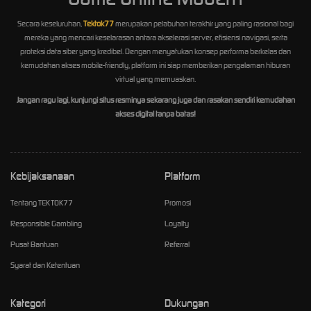
Secara keseluruhan,
Tektok77
merupakan pelabuhan terakhir yang paling rasional bagi
mereka yang mencari keselarasan antara akselerasi server, efisiensi navigasi, serta
proteksi data siber yang kredibel. Dengan menyatukan konsep performa berkelas dan
kemudahan akses mobile-friendly, platform ini siap memberikan pengalaman hiburan
virtual yang memuaskan.
Jangan ragu lagi, kunjungi situs resminya sekarang juga dan rasakan sendiri kemudahan
akses digital tanpa batas!
Kebijaksanaan
Platform
Tentang TEKTOK77
Promosi
Responsible Gambling
Loyalty
Pusat Bantuan
Referral
Syarat dan Ketentuan
Kategori
Dukungan