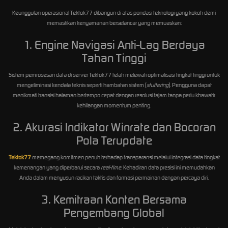
Keunggulan operasional Tektok77 dibangun di atas pondasi teknologi yang kokoh demi
memastikan kenyamanan berselancar yang memuaskan:
1. Engine Navigasi Anti-Lag Berdaya
Tahan Tinggi
Sistem pemrosesan data di server Tektok77 telah melewati optimalisasi tingkat tinggi untuk
mengeliminasi kendala teknis seperti hambatan sistem (
stuttering
). Pengguna dapat
menikmati transisi halaman bertempo cepat dengan resolusi tajam tanpa perlu khawatir
kehilangan momentum penting.
2. Akurasi Indikator Winrate dan Bocoran
Pola Terupdate
Tektok77
memegang komitmen penuh terhadap transparansi melalui integrasi data tingkat
kemenangan yang diperbarui secara
real-time
. Kehadiran data presisi ini memudahkan
Anda dalam menyusun racikan taktis dan formasi permainan dengan percaya diri.
3. Kemitraan Konten Bersama
Pengembang Global