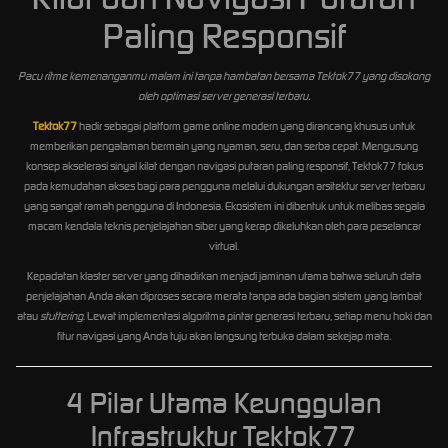
Paling Responsif
Pacu ritme kemenanganmu malam ini tanpa hambatan bersama Tektok77 yang disokong
oleh optimasi server generasi terbaru.
Tektok77
hadir sebagai platform game online modern yang dirancang khusus untuk
memberikan pengalaman bermain yang nyaman, seru, dan serba cepat. Mengusung
konsep akselerasi sinyal kilat dengan navigasi putaran paling responsif, Tektok77 fokus
pada kemudahan akses bagi para pengguna melalui dukungan arsitektur server terbaru
yang sangat ramah pengguna di Indonesia. Ekosistem ini dibentuk untuk melibas segala
macam kendala teknis penjelajahan siber yang kerap dikeluhkan oleh para peselancar
virtual.
Kepadatan klaster server yang dihadirkan menjadi jaminan utama bahwa seluruh data
penjelajahan Anda akan diproses secara merata tanpa ada bagian sistem yang lambat
atau
stuttering
. Lewat implementasi algoritma pintar generasi terbaru, setiap menu hoki dan
fitur navigasi yang Anda tuju akan langsung terbuka dalam sekejap mata.
4 Pilar Utama Keunggulan
Infrastruktur Tektok77