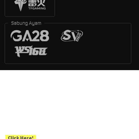
Sabung Ayam
Click Here!