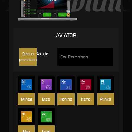
AVIATOR
Semua
Arcade
permainan
Mines
Dice
Hotline
Keno
Plinko
Hilo
Goal