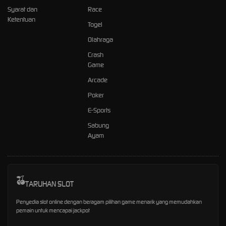
Syarat dan
Race
Ketentuan
Togel
Olahraga
Crash
Game
Arcade
Poker
E-Sports
Sabung
Ayam
TARUHAN SLOT
Penyedia slot online dengan beragam pilihan game menarik yang memudahkan
pemain untuk mencapai jackpot