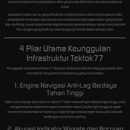
macam kendala teknis penjelajahan siber yang kerap dikeluhkan oleh para peselancar
virtual.
Kepadatan klaster server yang dihadirkan menjadi jaminan utama bahwa seluruh data
penjelajahan Anda akan diproses secara merata tanpa ada bagian sistem yang lambat
atau
stuttering
. Lewat implementasi algoritma pintar generasi terbaru, setiap menu hoki dan
fitur navigasi yang Anda tuju akan langsung terbuka dalam sekejap mata.
4 Pilar Utama Keunggulan
Infrastruktur Tektok77
Keunggulan operasional Tektok77 dibangun di atas pondasi teknologi yang kokoh demi
memastikan kenyamanan berselancar yang memuaskan:
1. Engine Navigasi Anti-Lag Berdaya
Tahan Tinggi
Sistem pemrosesan data di server Tektok77 telah melewati optimalisasi tingkat tinggi untuk
mengeliminasi kendala teknis seperti hambatan sistem (
stuttering
). Pengguna dapat
menikmati transisi halaman bertempo cepat dengan resolusi tajam tanpa perlu khawatir
kehilangan momentum penting.
2. Akurasi Indikator Winrate dan Bocoran