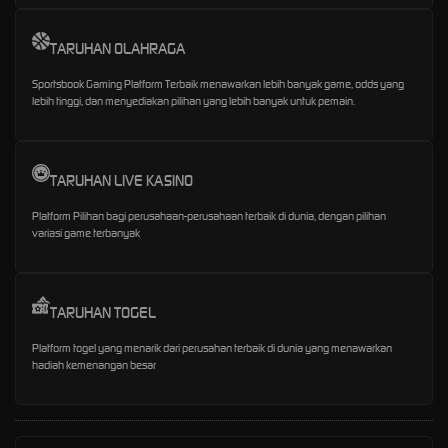
TARUHAN OLAHRAGA
Sportsbook Gaming Platform Terbaik menawarkan lebih banyak game, odds yang
lebih tinggi, dan menyediakan pilihan yang lebih banyak untuk pemain.
TARUHAN LIVE KASINO
Platform Pilihan bagi perusahaan-perusahaan terbaik di dunia, dengan pilihan
variasi game terbanyak
TARUHAN TOGEL
Platform togel yang menarik dari perusahan terbaik di dunia yang menawarkan
hadiah kemenangan besar