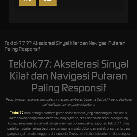
Tektok77 ?? Akselerasi Sinyal Kilat dan Navigasi Putaran
Paling Responsif
Tektok77: Akselerasi Sinyal
Kilat dan Navigasi Putaran
Paling Responsif
Pacu ritme kemenanganmu malam ini tanpa hambatan bersama Tektok77 yang disokong
oleh optimasi server generasi terbaru.
Tektok77
hadir sebagai platform game online modern yang dirancang khusus untuk
memberikan pengalaman bermain yang nyaman, seru, dan serba cepat. Mengusung
konsep akselerasi sinyal kilat dengan navigasi putaran paling responsif, Tektok77 fokus
pada kemudahan akses bagi para pengguna melalui dukungan arsitektur server terbaru
yang sangat ramah pengguna di Indonesia. Ekosistem ini dibentuk untuk melibas segala