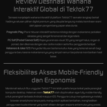
Review Destinasi Wahana
Interaktif Global di Tektok77
Sensasi menjelajahi wahana interaktif di platform Tektok77 semakin lengkap berkat
hadirnya ratusan pilihan digital premium yang disuplai langsung melalui kemitraan resmi
oleh jajaran pengembang papan atas dunia:
Pragmatic Play:
Pionir hiburan interaktif bertema mitologi dengan mekanisme perkalian
raksasa yang sangat fenomenal dan legendaris.
PG Soft (Pocket Games Soft):
Rajanya animasi visual 3D yang sangat halus, ringan di
ponsel, dan dikemas dengan alur cerita modern serta fitur pengganda berlipat.
Habanero & Joker123:
Penyedia hiburan bertema kultur Asia yang terkenal ramah bagi
pengguna baru karena mekanismenya yang simpel namun berpotensi memberikan hasil
besar.
Fleksibilitas Akses Mobile-Friendly
dan Ergonomis
Menikmati seluruh fitur unggulan Tektok77 kini lebih praktis tanpa terikat pada perangkat
komputer desktop. Halaman resmi
Tektok77
telah dioptimalkan agar fully mobile-friendly
untuk perangkat berbasis Android maupun iOS. Pengguna cukup mengaksesnya melalui
browser smartphone tanpa perlu mengunduh aplikasi tambahan, menghasilkan
penggunaan kuota internet yang lebih efisien dengan respons antarmuka yang presisi.