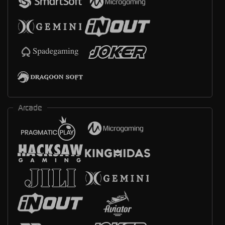
Arcade