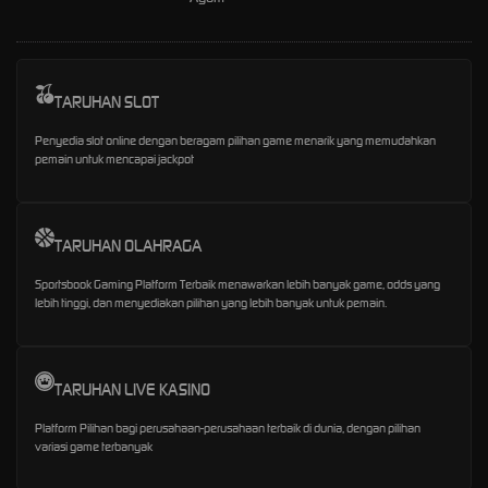
TARUHAN SLOT
Penyedia slot online dengan beragam pilihan game menarik yang memudahkan
pemain untuk mencapai jackpot
TARUHAN OLAHRAGA
Sportsbook Gaming Platform Terbaik menawarkan lebih banyak game, odds yang
lebih tinggi, dan menyediakan pilihan yang lebih banyak untuk pemain.
TARUHAN LIVE KASINO
Platform Pilihan bagi perusahaan-perusahaan terbaik di dunia, dengan pilihan
variasi game terbanyak