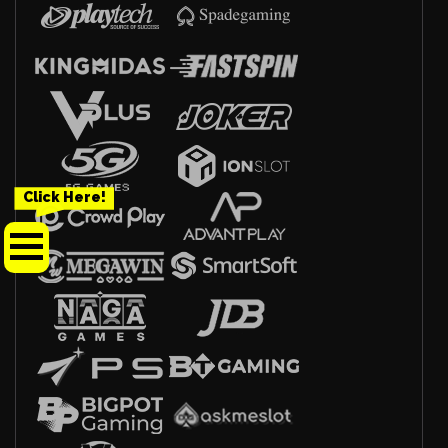
Click Here!