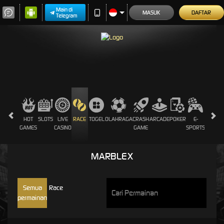
Main di
MASUK
DAFTAR
Telegram
HOT
SLOTS
LIVE
RACE
TOGEL
OLAHRAGA
CRASH
ARCADE
POKER
E-
SABUN
GAMES
CASINO
GAME
SPORTS
AYAM
MARBLEX
Semua
Race
permainan