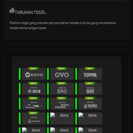
TARUHAN TOGEL
Platform togel yang menarik dari perusahan terbaik di dunia yang menawarkan
hadiah kemenangan besar