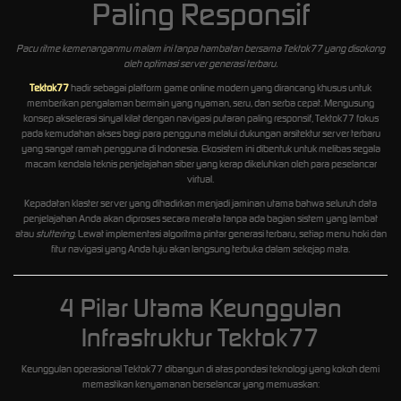
Paling Responsif
Pacu ritme kemenanganmu malam ini tanpa hambatan bersama Tektok77 yang disokong
oleh optimasi server generasi terbaru.
Tektok77
hadir sebagai platform game online modern yang dirancang khusus untuk
memberikan pengalaman bermain yang nyaman, seru, dan serba cepat. Mengusung
konsep akselerasi sinyal kilat dengan navigasi putaran paling responsif, Tektok77 fokus
pada kemudahan akses bagi para pengguna melalui dukungan arsitektur server terbaru
yang sangat ramah pengguna di Indonesia. Ekosistem ini dibentuk untuk melibas segala
macam kendala teknis penjelajahan siber yang kerap dikeluhkan oleh para peselancar
virtual.
Kepadatan klaster server yang dihadirkan menjadi jaminan utama bahwa seluruh data
penjelajahan Anda akan diproses secara merata tanpa ada bagian sistem yang lambat
atau
stuttering
. Lewat implementasi algoritma pintar generasi terbaru, setiap menu hoki dan
fitur navigasi yang Anda tuju akan langsung terbuka dalam sekejap mata.
4 Pilar Utama Keunggulan
Infrastruktur Tektok77
Keunggulan operasional Tektok77 dibangun di atas pondasi teknologi yang kokoh demi
memastikan kenyamanan berselancar yang memuaskan: