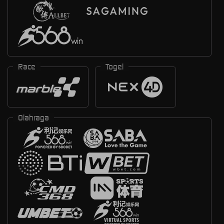
Race
Togel
Olahraga