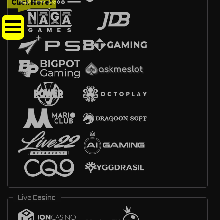
Click Here!
Live Casino