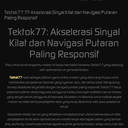
Tektok77 ?? Akselerasi Sinyal Kilat dan Navigasi Putaran
Paling Responsif
Tektok77: Akselerasi Sinyal
Kilat dan Navigasi Putaran
Paling Responsif
Pacu ritme kemenanganmu malam ini tanpa hambatan bersama Tektok77 yang disokong
oleh optimasi server generasi terbaru.
Tektok77
hadir sebagai platform game online modern yang dirancang khusus untuk
memberikan pengalaman bermain yang nyaman, seru, dan serba cepat. Mengusung
konsep akselerasi sinyal kilat dengan navigasi putaran paling responsif, Tektok77 fokus
pada kemudahan akses bagi para pengguna melalui dukungan arsitektur server terbaru
yang sangat ramah pengguna di Indonesia. Ekosistem ini dibentuk untuk melibas segala
macam kendala teknis penjelajahan siber yang kerap dikeluhkan oleh para peselancar
virtual.
Kepadatan klaster server yang dihadirkan menjadi jaminan utama bahwa seluruh data
penjelajahan Anda akan diproses secara merata tanpa ada bagian sistem yang lambat
atau
stuttering
. Lewat implementasi algoritma pintar generasi terbaru, setiap menu hoki dan