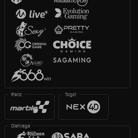
Race
Togel
Olahraga