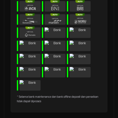
* Selama bank maintenance dan bank offline deposit dan penarikan
tidak dapat diproses