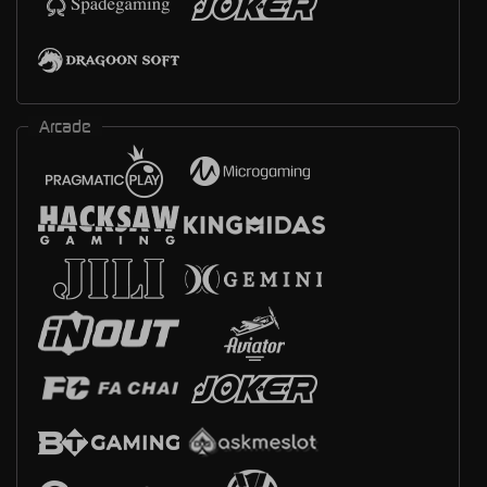
Arcade