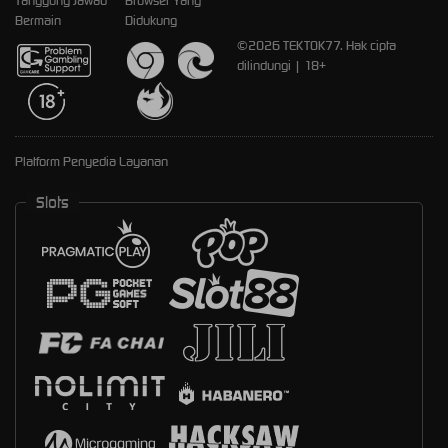
Tanggung Jawab
Browser Yang
Bermain
Didukung
©2026 TEKTOK77. Hak cipta
dilindungi | 18+
Platform Penyedia Layanan
Slots