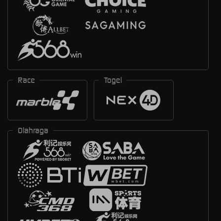
Race
Togel
Olahraga