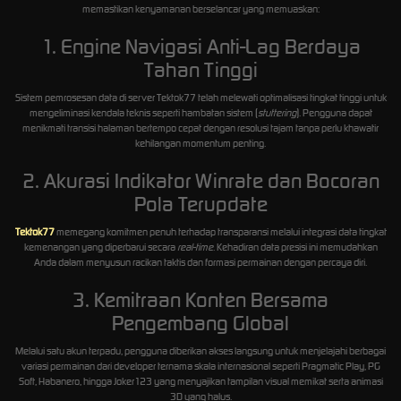
memastikan kenyamanan berselancar yang memuaskan:
1. Engine Navigasi Anti-Lag Berdaya
Tahan Tinggi
Sistem pemrosesan data di server Tektok77 telah melewati optimalisasi tingkat tinggi untuk
mengeliminasi kendala teknis seperti hambatan sistem (
stuttering
). Pengguna dapat
menikmati transisi halaman bertempo cepat dengan resolusi tajam tanpa perlu khawatir
kehilangan momentum penting.
2. Akurasi Indikator Winrate dan Bocoran
Pola Terupdate
Tektok77
memegang komitmen penuh terhadap transparansi melalui integrasi data tingkat
kemenangan yang diperbarui secara
real-time
. Kehadiran data presisi ini memudahkan
Anda dalam menyusun racikan taktis dan formasi permainan dengan percaya diri.
3. Kemitraan Konten Bersama
Pengembang Global
Melalui satu akun terpadu, pengguna diberikan akses langsung untuk menjelajahi berbagai
variasi permainan dari developer ternama skala internasional seperti Pragmatic Play, PG
Soft, Habanero, hingga Joker123 yang menyajikan tampilan visual memikat serta animasi
3D yang halus.