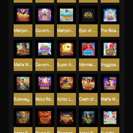
Mahjong of the Phoenix
Government Joke
Mahjong of the White Tiger
Epic of Aztec
The Beat of Olympus 1000
Mafia Ways
Government Disco
Super Ace X
Mermaid's Market
Veggies Bonanza
Subway Runner
Neko Reborn
Aztec Legend
Clash of War
Mafia Ways II : Metro Haven Heist