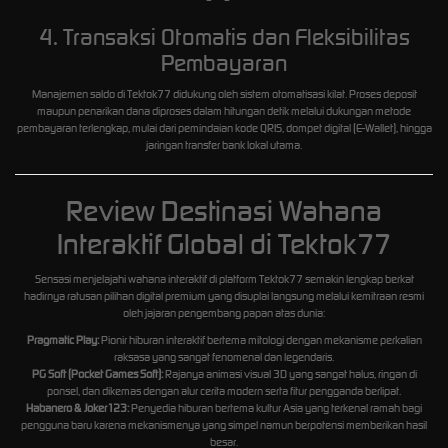
4. Transaksi Otomatis dan Fleksibilitas
Pembayaran
Manajemen saldo di Tektok77 didukung oleh sistem otomatisasi kilat. Proses deposit
maupun penarikan dana diproses dalam hitungan detik melalui dukungan metode
pembayaran terlengkap, mulai dari pemindaian kode QRIS, dompet digital (E-Wallet), hingga
jaringan transfer bank lokal utama.
Review Destinasi Wahana
Interaktif Global di Tektok77
Sensasi menjelajahi wahana interaktif di platform Tektok77 semakin lengkap berkat
hadirnya ratusan pilihan digital premium yang disuplai langsung melalui kemitraan resmi
oleh jajaran pengembang papan atas dunia:
Pragmatic Play:
Pionir hiburan interaktif bertema mitologi dengan mekanisme perkalian
raksasa yang sangat fenomenal dan legendaris.
PG Soft (Pocket Games Soft):
Rajanya animasi visual 3D yang sangat halus, ringan di
ponsel, dan dikemas dengan alur cerita modern serta fitur pengganda berlipat.
Habanero & Joker123:
Penyedia hiburan bertema kultur Asia yang terkenal ramah bagi
pengguna baru karena mekanismenya yang simpel namun berpotensi memberikan hasil
besar.