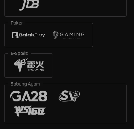
Poker
E-Sports
Sabung Ayam