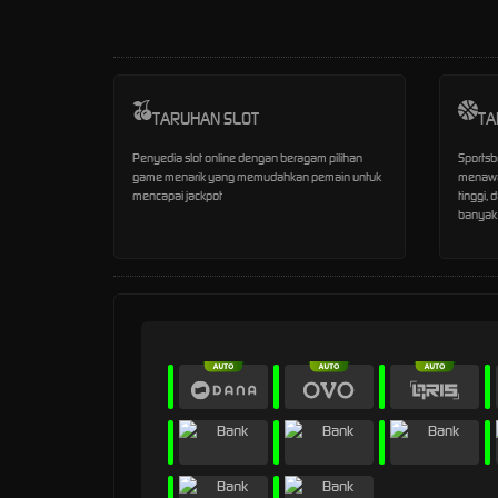
TARUHAN SLOT
TA
Penyedia slot online dengan beragam pilihan
Sportsb
game menarik yang memudahkan pemain untuk
menawar
mencapai jackpot
tinggi,
banyak 