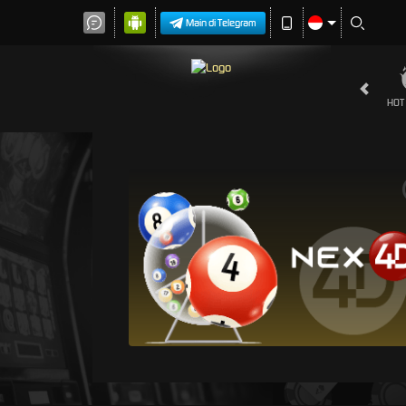
Main di Telegram
HOT