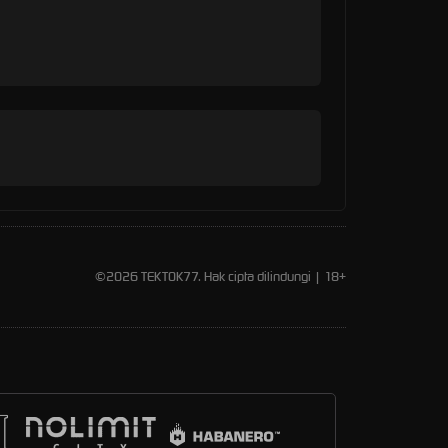
©2026 TEKTOK77. Hak cipta dilindungi | 18+