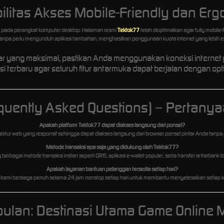
bilitas Akses Mobile-Friendly dan Er
ikat pada perangkat komputer desktop. Halaman resmi
Tektok77
telah dioptimalkan agar fully mobil
npa perlu mengunduh aplikasi tambahan, menghasilkan penggunaan kuota internet yang lebih efi
 yang maksimal, pastikan Anda menggunakan koneksi internet y
si terbaru agar seluruh fitur antarmuka dapat berjalan dengan opt
quently Asked Questions) – Pertan
Apakah platform Tektok77 dapat diakses langsung dari ponsel?
ektur web yang responsif sehingga dapat diakses langsung dari browser ponsel pintar Anda tanp
Metode transaksi apa saja yang didukung oleh Tektok77?
bagai metode transaksi instan seperti QRIS, aplikasi e-wallet populer, serta transfer antarbank lo
Apakah layanan bantuan pelanggan tersedia setiap hari?
al kami bersiaga penuh selama 24 jam nonstop setiap hari untuk membantu menyelesaikan setiap
ulan: Destinasi Utama Game Online