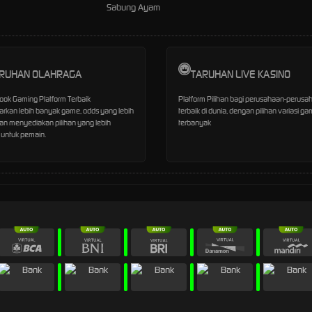
Sabung Ayam
RUHAN OLAHRAGA
TARUHAN LIVE KASINO
ook Gaming Platform Terbaik
Platform Pilihan bagi perusahaan-perusa
kan lebih banyak game, odds yang lebih
terbaik di dunia, dengan pilihan variasi g
 dan menyediakan pilihan yang lebih
terbanyak
untuk pemain.