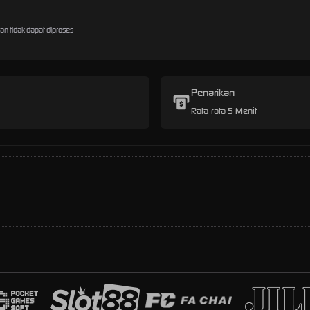
an tidak dapat diproses
Penarikan
Rata-rata 5 Menit