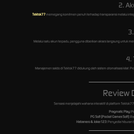
2. Ak
Tektok77
memegang komitmen penuh terhadap transparansi melalui integ
3
Melalui satu akun terpadu, pengguna diberikan akses langsung untuk menj
4.
Manajemen saldo di Tektok77 didukung oleh sistem otomatisasi kilat. P
Review D
Sensasi menjelajahi wahana interaktif di platform Tektok7
Pragmatic Play:
Pi
PG Soft (Pocket Games Soft):
Raj
Habanero & Joker123:
Penyedia hiburan b