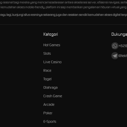
 rasional bagi mereka yang mencari keselarasan antara akselerasi server, efisiensi navigasi, ser
 kemudahan akses mobile-friendly, platform ini siap memberikan pengalaman hiburan virtual ya
ragu lagi, kunjungi situs resminya sekarang juga dan rasakan sendiri kemudahan akses digital tanp
Kategori
Dukung
Hot Games
+62
Slots
@tek
Live Casino
Race
Togel
Olahraga
Crash Game
Arcade
Poker
E-Sports