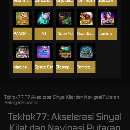
Alien Invasion
Dance Dance Dance
Kaiju Battle
Kart Rush
Speed Runner
PANDA BLESSING
A.I
Guan Yu
Guardian of Gold
Lumina Drift
Magica Owl
Space Cat
Steampunk Heist
Temple of Horus
Tektok77 ?? Akselerasi Sinyal Kilat dan Navigasi Putaran
Paling Responsif
Tektok77: Akselerasi Sinyal
Kilat dan Navigasi Putaran