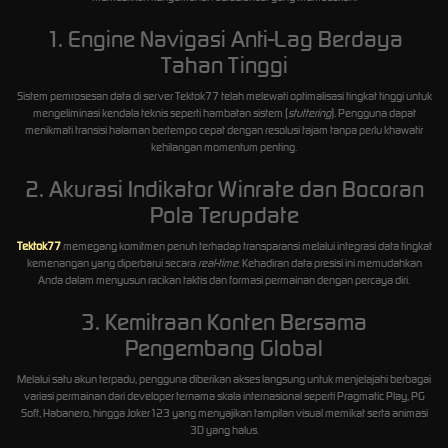
1. Engine Navigasi Anti-Lag Berdaya
Tahan Tinggi
Sistem pemrosesan data di server Tektok77 telah melewati optimalisasi tingkat tinggi untuk
mengeliminasi kendala teknis seperti hambatan sistem (
stuttering
). Pengguna dapat
menikmati transisi halaman bertempo cepat dengan resolusi tajam tanpa perlu khawatir
kehilangan momentum penting.
2. Akurasi Indikator Winrate dan Bocoran
Pola Terupdate
Tektok77
memegang komitmen penuh terhadap transparansi melalui integrasi data tingkat
kemenangan yang diperbarui secara
real-time
. Kehadiran data presisi ini memudahkan
Anda dalam menyusun racikan taktis dan formasi permainan dengan percaya diri.
3. Kemitraan Konten Bersama
Pengembang Global
Melalui satu akun terpadu, pengguna diberikan akses langsung untuk menjelajahi berbagai
variasi permainan dari developer ternama skala internasional seperti Pragmatic Play, PG
Soft, Habanero, hingga Joker123 yang menyajikan tampilan visual memikat serta animasi
3D yang halus.