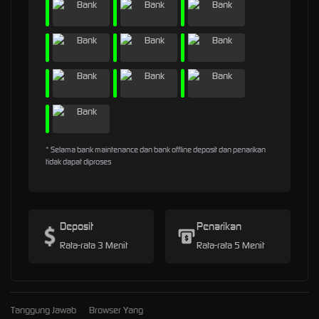
* Selama bank maintenance dan bank offline deposit dan penarikan
tidak dapat diproses
Deposit
Penarikan
Rata-rata 3 Menit
Rata-rata 5 Menit
Tanggung Jawab
Browser Yang