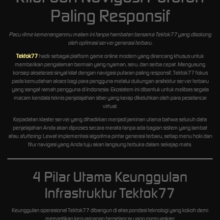
Paling Responsif
Pacu ritme kemenanganmu malam ini tanpa hambatan bersama Tektok77 yang disokong
oleh optimasi server generasi terbaru.
Tektok77
hadir sebagai platform game online modern yang dirancang khusus untuk
memberikan pengalaman bermain yang nyaman, seru, dan serba cepat. Mengusung
konsep akselerasi sinyal kilat dengan navigasi putaran paling responsif, Tektok77 fokus
pada kemudahan akses bagi para pengguna melalui dukungan arsitektur server terbaru
yang sangat ramah pengguna di Indonesia. Ekosistem ini dibentuk untuk melibas segala
macam kendala teknis penjelajahan siber yang kerap dikeluhkan oleh para peselancar
virtual.
Kepadatan klaster server yang dihadirkan menjadi jaminan utama bahwa seluruh data
penjelajahan Anda akan diproses secara merata tanpa ada bagian sistem yang lambat
atau
stuttering
. Lewat implementasi algoritma pintar generasi terbaru, setiap menu hoki dan
fitur navigasi yang Anda tuju akan langsung terbuka dalam sekejap mata.
4 Pilar Utama Keunggulan
Infrastruktur Tektok77
Keunggulan operasional Tektok77 dibangun di atas pondasi teknologi yang kokoh demi
memastikan kenyamanan berselancar yang memuaskan: