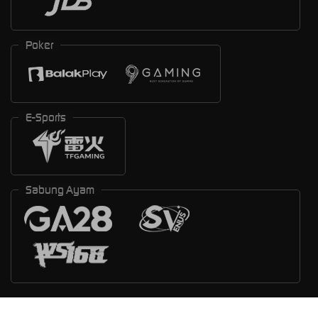
Poker
E-Sports
Sabung Ayam