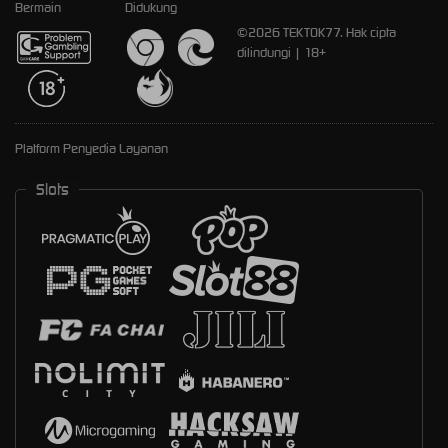
Bermain
Didukung
©2026 TEKTOK77. Hak cipta
dilindungi | 18+
Platform Penyedia Layanan
Slots