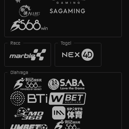
Race
Togel
Olahraga