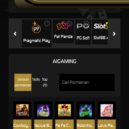
i
i
i
i
i
Facha
Fat Panda
Slot88 x PP
PG Soft
Pragmatic Play
AIGAMING
Semua
Slots
Top
permainan
20
Cowboy Bullseye
Nexus Blade
Fa Fa Caishen
Robinhood Quest
Love Paradise