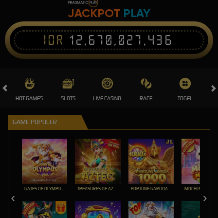
JACKPOT
PLAY
IDR
12,670,027,436
HOT GAMES
SLOTS
LIVE CASINO
RACE
TOGEL
OL
GAME POPULER
GATES OF OLYMPUS POP
TREASURES OF AZTEC
FORTUNE GARUDA 1000
MOCHI MANIA 1