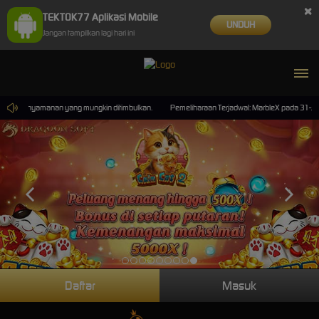
×
TEKTOK77 Aplikasi Mobile
UNDUH
Jangan tampilkan lagi hari ini
ketidaknyamanan yang mungkin ditimbulkan.
Pemeliharaan Terjadwal: MarbleX pada 31-Jul-2
Daftar
Masuk