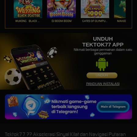
WUKONG - BLACK SCATTER
DJ BOOM BOOM
GATES OF OLYMPUS 1000
MAHJONG WAYS
UNDUH
TEKTOK77 APP
Nikmati berbagai permainan dalam satu
genggaman
UNDUH
PANDUAN INSTALASI
Tektok77 ?? Akselerasi Sinyal Kilat dan Navigasi Putaran